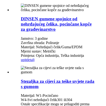
DINSEN gumene spojnice od
nehrđajućeg čelika, pocinčane kopče
za građevinarstvo
Jamstvo: 3 godine
Završna obrada: Poliranje
Materijal: Nehrđajući čelik/Guma/EPDM
Mjerni sustav: Metrički
Primjena: Opća industrija, Teška industrija
upit
detalj
Stezaljka za cijevi za teške uvjete rada
s gumom
Materijal: W1-Pocinčano
W4-Svi nehrđajući čelik301 ili304
Ostale specifikacije mogu se prilagoditi prema