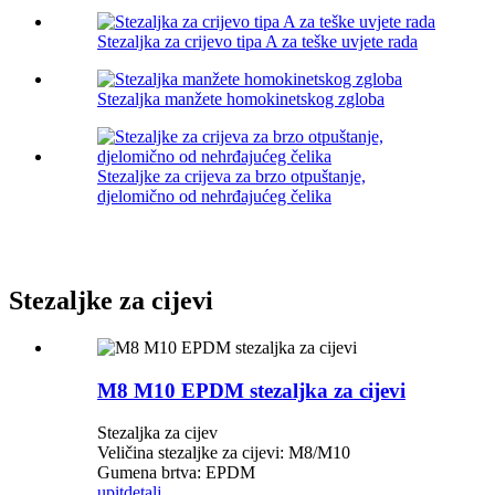
Stezaljka za crijevo tipa A za teške uvjete rada
Stezaljka manžete homokinetskog zgloba
Stezaljke za crijeva za brzo otpuštanje,
djelomično od nehrđajućeg čelika
Stezaljke za cijevi
M8 M10 EPDM stezaljka za cijevi
Stezaljka za cijev
Veličina stezaljke za cijevi: M8/M10
Gumena brtva: EPDM
upit
detalj