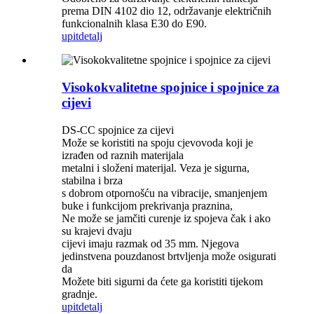
prema DIN 4102 dio 12, održavanje električnih
funkcionalnih klasa E30 do E90.
upit
detalj
Visokokvalitetne spojnice i spojnice za
cijevi
DS-CC spojnice za cijevi
Može se koristiti na spoju cjevovoda koji je
izrađen od raznih materijala
metalni i složeni materijal. Veza je sigurna,
stabilna i brza
s dobrom otpornošću na vibracije, smanjenjem
buke i funkcijom prekrivanja praznina,
Ne može se jamčiti curenje iz spojeva čak i ako
su krajevi dvaju
cijevi imaju razmak od 35 mm. Njegova
jedinstvena pouzdanost brtvljenja može osigurati
da
Možete biti sigurni da ćete ga koristiti tijekom
gradnje.
upit
detalj