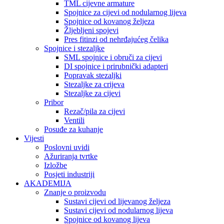
TML cijevne armature
Spojnice za cijevi od nodularnog lijeva
Spojnice od kovanog željeza
Žljebljeni spojevi
Pres fitinzi od nehrđajućeg čelika
Spojnice i stezaljke
SML spojnice i obruči za cijevi
DI spojnice i prirubnički adapteri
Popravak stezaljki
Stezaljke za crijeva
Stezaljke za cijevi
Pribor
Rezač/pila za cijevi
Ventili
Posuđe za kuhanje
Vijesti
Poslovni uvidi
Ažuriranja tvrtke
Izložbe
Posjeti industriji
AKADEMIJA
Znanje o proizvodu
Sustavi cijevi od lijevanog željeza
Sustavi cijevi od nodularnog lijeva
Spojnice od kovanog lijeva