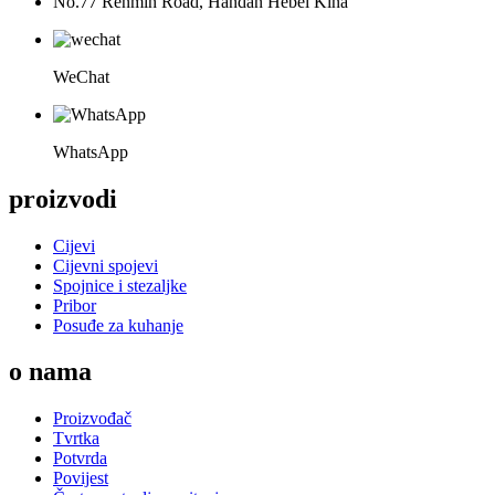
No.77 Renmin Road, Handan Hebei Kina
WeChat
WhatsApp
proizvodi
Cijevi
Cijevni spojevi
Spojnice i stezaljke
Pribor
Posuđe za kuhanje
o nama
Proizvođač
Tvrtka
Potvrda
Povijest