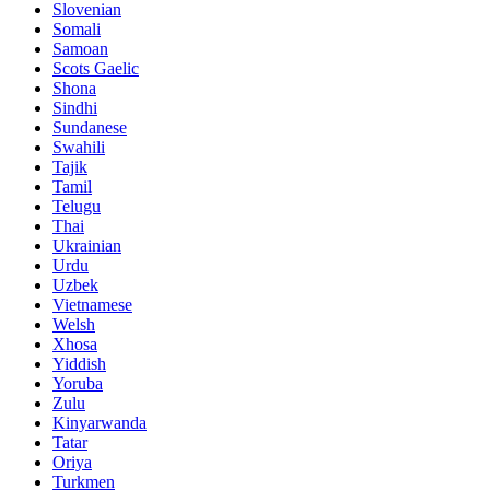
Slovenian
Somali
Samoan
Scots Gaelic
Shona
Sindhi
Sundanese
Swahili
Tajik
Tamil
Telugu
Thai
Ukrainian
Urdu
Uzbek
Vietnamese
Welsh
Xhosa
Yiddish
Yoruba
Zulu
Kinyarwanda
Tatar
Oriya
Turkmen