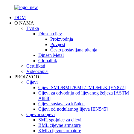
DOM
O NAMA
Tvrtka
Dinsen cijev
Proizvodnja
Povijest
Često postavljana pitanja
Dinsen Metal
Globalink
Certifikati
Videozapisi
PROIZVODI
Cijevi
Cijevi SML/BML/KML/TML/MLK [EN877]
Cijevi za odvodnju od lijevanog željeza [ASTM
A888]
Cijevi sustava za kišnicu
Cijevi od nodularnog lijeva [EN545]
Cijevni spojevi
SML spojnice za cijevi
BML cijevne armature
KML cijevne armature