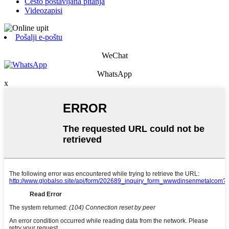
Često postavljana pitanja
Videozapisi
Pošalji e-poštu
WeChat
WhatsApp
x