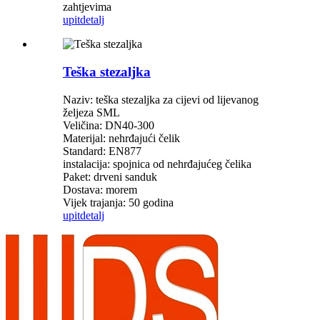
zahtjevima
upit
detalj
Teška stezaljka
Naziv: teška stezaljka za cijevi od lijevanog
željeza SML
Veličina: DN40-300
Materijal: nehrđajući čelik
Standard: EN877
instalacija: spojnica od nehrđajućeg čelika
Paket: drveni sanduk
Dostava: morem
Vijek trajanja: 50 godina
upit
detalj