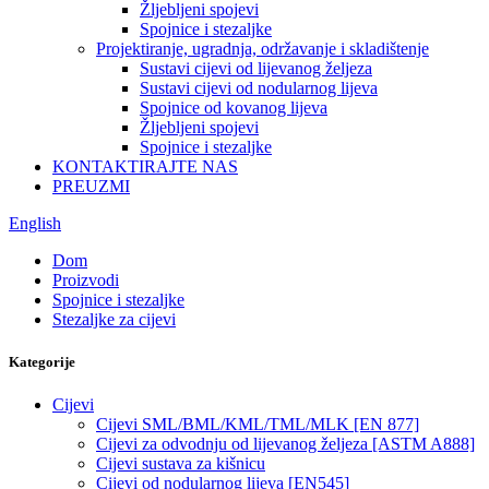
Žljebljeni spojevi
Spojnice i stezaljke
Projektiranje, ugradnja, održavanje i skladištenje
Sustavi cijevi od lijevanog željeza
Sustavi cijevi od nodularnog lijeva
Spojnice od kovanog lijeva
Žljebljeni spojevi
Spojnice i stezaljke
KONTAKTIRAJTE NAS
PREUZMI
English
Dom
Proizvodi
Spojnice i stezaljke
Stezaljke za cijevi
Kategorije
Cijevi
Cijevi SML/BML/KML/TML/MLK [EN 877]
Cijevi za odvodnju od lijevanog željeza [ASTM A888]
Cijevi sustava za kišnicu
Cijevi od nodularnog lijeva [EN545]