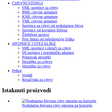
CIJEVNI FITINGI
SML spojnice za cijevi
BML cijevne armature
KML cijevne armature
TML cijevne armature
Spojnice za cijevi od nodularnog lijeva
Spojnice od kovanog željeza
Žljebljeni spojevi
Pres fitinzi od nehrđajućeg čelika
SPOJNICE I STEZALJKE
SML spojnice i obruči za cijevi
DI spojnice i prirubnički adapteri
Popravak stezaljki
Stezaljke za crijeva
Stezaljke za cijevi
Pribor
Ventili
Rezač/pila za cijevi
Istaknuti proizvodi
Nodularna lijevana cijev otporna na koroziju