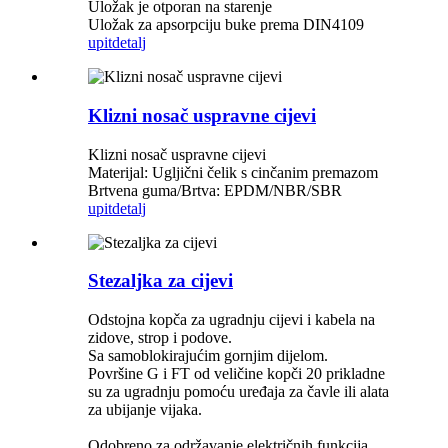
Uložak je otporan na starenje
Uložak za apsorpciju buke prema DIN4109
upit
detalj
Klizni nosač uspravne cijevi
Klizni nosač uspravne cijevi
Materijal: Ugljični čelik s cinčanim premazom
Brtvena guma/Brtva: EPDM/NBR/SBR
upit
detalj
Stezaljka za cijevi
Odstojna kopča za ugradnju cijevi i kabela na
zidove, strop i podove.
Sa samoblokirajućim gornjim dijelom.
Površine G i FT od veličine kopči 20 prikladne
su za ugradnju pomoću uređaja za čavle ili alata
za ubijanje vijaka.
Odobreno za održavanje električnih funkcija