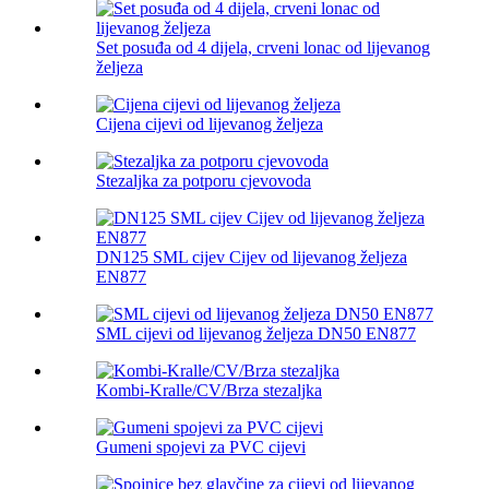
Set posuđa od 4 dijela, crveni lonac od lijevanog
željeza
Cijena cijevi od lijevanog željeza
Stezaljka za potporu cjevovoda
DN125 SML cijev Cijev od lijevanog željeza
EN877
SML cijevi od lijevanog željeza DN50 EN877
Kombi-Kralle/CV/Brza stezaljka
Gumeni spojevi za PVC cijevi