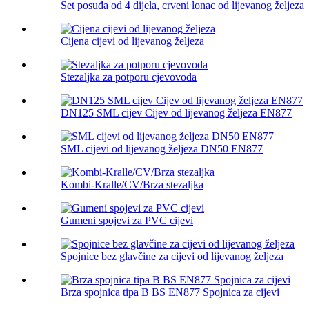
Set posuđa od 4 dijela, crveni lonac od lijevanog željeza
Cijena cijevi od lijevanog željeza
Stezaljka za potporu cjevovoda
DN125 SML cijev Cijev od lijevanog željeza EN877
SML cijevi od lijevanog željeza DN50 EN877
Kombi-Kralle/CV/Brza stezaljka
Gumeni spojevi za PVC cijevi
Spojnice bez glavčine za cijevi od lijevanog željeza
Brza spojnica tipa B BS EN877 Spojnica za cijevi