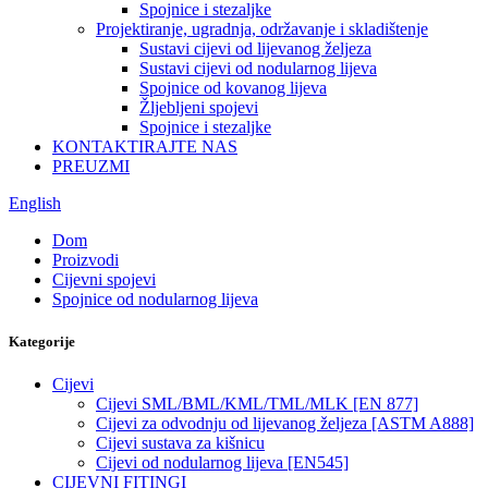
Spojnice i stezaljke
Projektiranje, ugradnja, održavanje i skladištenje
Sustavi cijevi od lijevanog željeza
Sustavi cijevi od nodularnog lijeva
Spojnice od kovanog lijeva
Žljebljeni spojevi
Spojnice i stezaljke
KONTAKTIRAJTE NAS
PREUZMI
English
Dom
Proizvodi
Cijevni spojevi
Spojnice od nodularnog lijeva
Kategorije
Cijevi
Cijevi SML/BML/KML/TML/MLK [EN 877]
Cijevi za odvodnju od lijevanog željeza [ASTM A888]
Cijevi sustava za kišnicu
Cijevi od nodularnog lijeva [EN545]
CIJEVNI FITINGI