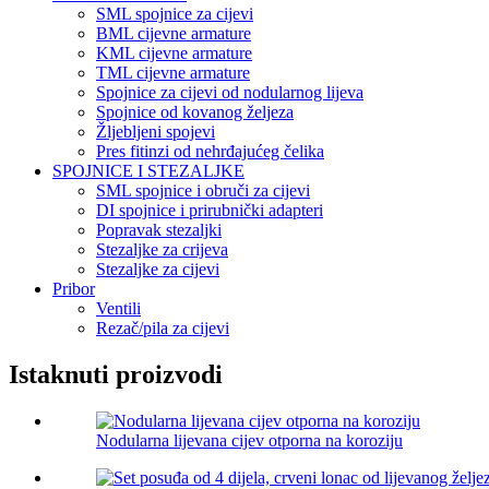
SML spojnice za cijevi
BML cijevne armature
KML cijevne armature
TML cijevne armature
Spojnice za cijevi od nodularnog lijeva
Spojnice od kovanog željeza
Žljebljeni spojevi
Pres fitinzi od nehrđajućeg čelika
SPOJNICE I STEZALJKE
SML spojnice i obruči za cijevi
DI spojnice i prirubnički adapteri
Popravak stezaljki
Stezaljke za crijeva
Stezaljke za cijevi
Pribor
Ventili
Rezač/pila za cijevi
Istaknuti proizvodi
Nodularna lijevana cijev otporna na koroziju