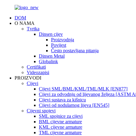
DOM
O NAMA
Tvrtka
Dinsen cijev
Proizvodnja
Povijest
Često postavljana pitanja
Dinsen Metal
Globalink
Certifikati
Videozapisi
PROIZVODI
Cijevi
Cijevi SML/BML/KML/TML/MLK [EN877]
Cijevi za odvodnju od lijevanog željeza [ASTM A
Cijevi sustava za kišnicu
Cijevi od nodularnog lijeva [EN545]
Cijevni spojevi
SML spojnice za cijevi
BML cijevne armature
KML cijevne armature
TML cijevne armature