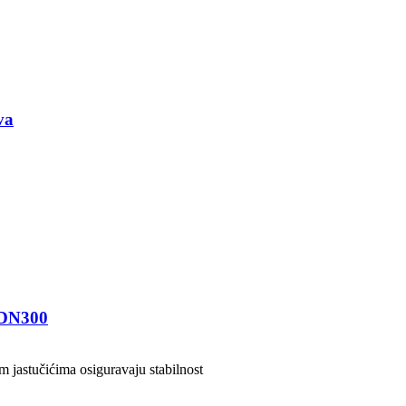
va
0 DN300
 jastučićima osiguravaju stabilnost