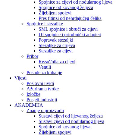
Spojnice za cijevi od nodularnog lijeva
Spojnice od kovanog željeza
Žljebljeni spojevi
Pres fitinzi od nehrđajućeg čelika
Spojnice i stezaljke
SML spojnice i obruči za cijevi
DI spojnice i prirubnički adapteri
Popravak stezaljki
Stezaljke za crijeva
Stezaljke za cijevi
Pribor
Rezač/pila za cijevi
Ventili
Posuđe za kuhanje
Vijesti
Poslovni uvidi
Ažuriranja tvrtke
Izložbe
Posjeti industriji
AKADEMIJA
Znanje o proizvodu
Sustavi cijevi od lijevanog željeza
Sustavi cijevi od nodularnog lijeva
Spojnice od kovanog lijeva
Žljebljeni spojevi