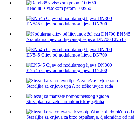
Bend 88 s visokom petom 100x50
EN545 Cijev od nodularnog lijeva DN300
Nodularna cijev od lijevanog željeza DN700 EN545
EN545 Cijev od nodularnog lijeva DN700
EN545 Cijev od nodularnog lijeva DN300
Stezaljka za crijevo tipa A za teške uvjete rada
Stezaljka manžete homokinetskog zgloba
Stezaljke za crijeva za brzo otpuštanje, djelomično od ne