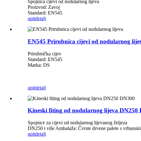
Spojnica cijevi od nodularnog lijeva
Proizvod: Zavoj
Standard: EN545
upit
detalj
EN545 Prirubnica cijevi od nodularnog lije
Prirubnička cijev
Standard: EN545
Marka: DS
upit
detalj
Kineski fiting od nodularnog lijeva DN25
Spojnice za cijevi od nodularnog lijevanog željeza
DN250 i više Ambalaža: Čvrste drvene palete s vrhunskim
upit
detalj