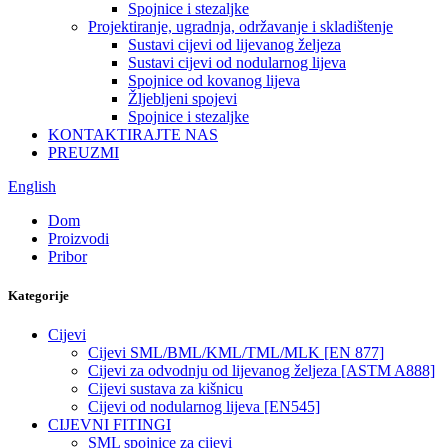
Spojnice i stezaljke
Projektiranje, ugradnja, održavanje i skladištenje
Sustavi cijevi od lijevanog željeza
Sustavi cijevi od nodularnog lijeva
Spojnice od kovanog lijeva
Žljebljeni spojevi
Spojnice i stezaljke
KONTAKTIRAJTE NAS
PREUZMI
English
Dom
Proizvodi
Pribor
Kategorije
Cijevi
Cijevi SML/BML/KML/TML/MLK [EN 877]
Cijevi za odvodnju od lijevanog željeza [ASTM A888]
Cijevi sustava za kišnicu
Cijevi od nodularnog lijeva [EN545]
CIJEVNI FITINGI
SML spojnice za cijevi