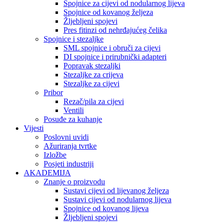
Spojnice za cijevi od nodularnog lijeva
Spojnice od kovanog željeza
Žljebljeni spojevi
Pres fitinzi od nehrđajućeg čelika
Spojnice i stezaljke
SML spojnice i obruči za cijevi
DI spojnice i prirubnički adapteri
Popravak stezaljki
Stezaljke za crijeva
Stezaljke za cijevi
Pribor
Rezač/pila za cijevi
Ventili
Posuđe za kuhanje
Vijesti
Poslovni uvidi
Ažuriranja tvrtke
Izložbe
Posjeti industriji
AKADEMIJA
Znanje o proizvodu
Sustavi cijevi od lijevanog željeza
Sustavi cijevi od nodularnog lijeva
Spojnice od kovanog lijeva
Žljebljeni spojevi