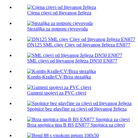
Cijena cijevi od lijevanog željeza
Stezaljka za potporu cjevovoda
DN125 SML cijev Cijev od lijevanog željeza EN877
SML cijevi od lijevanog željeza DN50 EN877
Kombi-Kralle/CV/Brza stezaljka
Gumeni spojevi za PVC cijevi
Spojnice bez glavčine za cijevi od lijevanog željeza
Brza spojnica tipa B BS EN877 Spojnica za cijevi