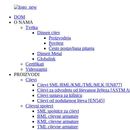
DOM
O NAMA
Tvrtka
Dinsen cijev
Proizvodnja
Povijest
Često postavljana pitanja
Dinsen Metal
Globalink
Certifikati
Videozapisi
PROIZVODI
Cijevi
Cijevi SML/BML/KML/TML/MLK [EN877]
Cijevi za odvodnju od lijevanog željeza [ASTM A
Cijevi sustava za kišnicu
Cijevi od nodularnog lijeva [EN545]
Cijevni spojevi
SML spojnice za cijevi
BML cijevne armature
KML cijevne armature
TML cijevne armature