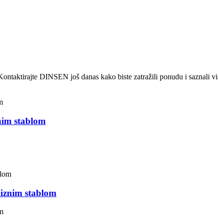
 Kontaktirajte DINSEN još danas kako biste zatražili ponudu i saznali 
znim stablom
odiznim stablom
om