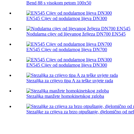
Bend 88 s visokom petom 100x50
EN545 Cijev od nodularnog lijeva DN300
Nodularna cijev od lijevanog željeza DN700 EN545
EN545 Cijev od nodularnog lijeva DN700
EN545 Cijev od nodularnog lijeva DN300
Stezaljka za crijevo tipa A za teške uvjete rada
Stezaljka manžete homokinetskog zgloba
Stezaljke za crijeva za brzo otpuštanje, djelomično od ne