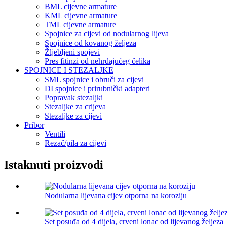
BML cijevne armature
KML cijevne armature
TML cijevne armature
Spojnice za cijevi od nodularnog lijeva
Spojnice od kovanog željeza
Žljebljeni spojevi
Pres fitinzi od nehrđajućeg čelika
SPOJNICE I STEZALJKE
SML spojnice i obruči za cijevi
DI spojnice i prirubnički adapteri
Popravak stezaljki
Stezaljke za crijeva
Stezaljke za cijevi
Pribor
Ventili
Rezač/pila za cijevi
Istaknuti proizvodi
Nodularna lijevana cijev otporna na koroziju
Set posuđa od 4 dijela, crveni lonac od lijevanog željeza