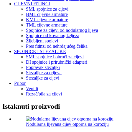
CIJEVNI FITINGI
SML spojnice za cijevi
BML cijevne armature
KML cijevne armature
TML cijevne armature
Spojnice za cijevi od nodularnog lijeva
Spojnice od kovanog željeza
Žljebljeni spojevi
Pres fitinzi od nehrđajućeg čelika
SPOJNICE I STEZALJKE
SML spojnice i obruči za cijevi
DI spojnice i prirubnički adapteri
Popravak stezaljki
Stezaljke za crijeva
Stezaljke za cijevi
Pribor
Ventili
Rezač/pila za cijevi
Istaknuti proizvodi
Nodularna lijevana cijev otporna na koroziju