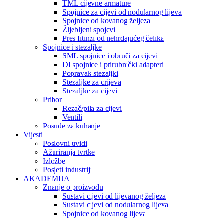
TML cijevne armature
Spojnice za cijevi od nodularnog lijeva
Spojnice od kovanog željeza
Žljebljeni spojevi
Pres fitinzi od nehrđajućeg čelika
Spojnice i stezaljke
SML spojnice i obruči za cijevi
DI spojnice i prirubnički adapteri
Popravak stezaljki
Stezaljke za crijeva
Stezaljke za cijevi
Pribor
Rezač/pila za cijevi
Ventili
Posuđe za kuhanje
Vijesti
Poslovni uvidi
Ažuriranja tvrtke
Izložbe
Posjeti industriji
AKADEMIJA
Znanje o proizvodu
Sustavi cijevi od lijevanog željeza
Sustavi cijevi od nodularnog lijeva
Spojnice od kovanog lijeva