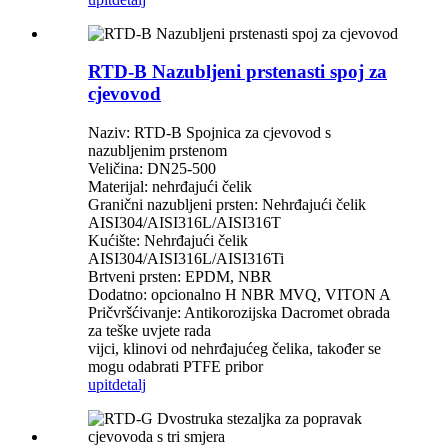
RTD-B Nazubljeni prstenasti spoj za
cjevovod
Naziv: RTD-B Spojnica za cjevovod s
nazubljenim prstenom
Veličina: DN25-500
Materijal: nehrđajući čelik
Granični nazubljeni prsten: Nehrđajući čelik
AISI304/AISI316L/AISI316T
Kućište: Nehrđajući čelik
AISI304/AISI316L/AISI316Ti
Brtveni prsten: EPDM, NBR
Dodatno: opcionalno H NBR MVQ, VITON A
Pričvršćivanje: Antikorozijska Dacromet obrada
za teške uvjete rada
vijci, klinovi od nehrđajućeg čelika, također se
mogu odabrati PTFE pribor
upit
detalj