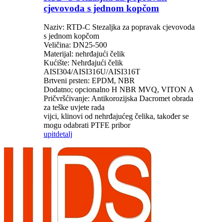
cjevovoda s jednom kopčom
Naziv: RTD-C Stezaljka za popravak cjevovoda
s jednom kopčom
Veličina: DN25-500
Materijal: nehrđajući čelik
Kućište: Nehrđajući čelik
AISI304/AISI316U/AISI316T
Brtveni prsten: EPDM, NBR
Dodatno; opcionalno H NBR MVQ, VITON A
Pričvršćivanje: Antikorozijska Dacromet obrada
za teške uvjete rada
vijci, klinovi od nehrđajućeg čelika, također se
mogu odabrati PTFE pribor
upit
detalj