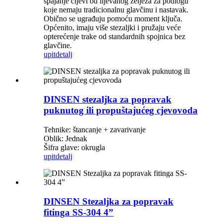
spajanje cijevi od lijevanog željeza za podlogu
koje nemaju tradicionalnu glavčinu i nastavak.
Obično se ugrađuju pomoću moment ključa.
Općenito, imaju više stezaljki i pružaju veće
opterećenje trake od standardnih spojnica bez
glavčine.
upit
detalj
DINSEN stezaljka za popravak
puknutog ili propuštajućeg cjevovoda
Tehnike: štancanje + zavarivanje
Oblik: Jednak
Šifra glave: okrugla
upit
detalj
DINSEN Stezaljka za popravak
fitinga SS-304 4”