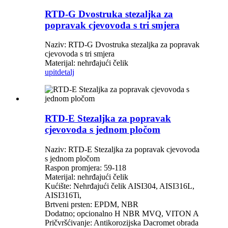
RTD-G Dvostruka stezaljka za
popravak cjevovoda s tri smjera
Naziv: RTD-G Dvostruka stezaljka za popravak
cjevovoda s tri smjera
Materijal: nehrđajući čelik
upit
detalj
RTD-E Stezaljka za popravak
cjevovoda s jednom pločom
Naziv: RTD-E Stezaljka za popravak cjevovoda
s jednom pločom
Raspon promjera: 59-118
Materijal: nehrđajući čelik
Kućište: Nehrđajući čelik AISI304, AISI316L,
AISI316Ti,
Brtveni prsten: EPDM, NBR
Dodatno; opcionalno H NBR MVQ, VITON A
Pričvršćivanje: Antikorozijska Dacromet obrada