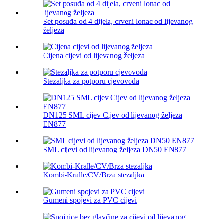
Set posuđa od 4 dijela, crveni lonac od lijevanog
željeza
Cijena cijevi od lijevanog željeza
Stezaljka za potporu cjevovoda
DN125 SML cijev Cijev od lijevanog željeza
EN877
SML cijevi od lijevanog željeza DN50 EN877
Kombi-Kralle/CV/Brza stezaljka
Gumeni spojevi za PVC cijevi