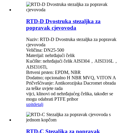
RTD-D Dvostruka stezaljka za
popravak cjevovoda
Naziv: RTD-D Dvostruka stezaljka za popravak
cjevovoda
Veličina: DN25-500
Materijal: nehrđajući čelik
Kućište: nehrđajući čelik AISI304，AISI316L，
AISI316Ti,
Brtveni prsten: EPDM, NBR
Dodatno; opcionalno H NBR MVQ, VITON A
Pričvršćivanje: Antikorozijska Dacromet obrada
za teške uvjete rada
vijci, klinovi od nehrđajućeg čelika, također se
mogu odabrati PTFE pribor
upit
detalj
RTD-C Stezaljka za popravak