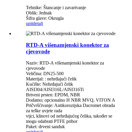
Tehnike: Štancanje i zavarivanje
Oblik: Jednak
Šifra glave: Okrugla
upit
detalj
RTD-A višenamjenski konektor za
cjevovode
Naziv: RTD-A višenamjenski konektor za
cjevovode
Veličina: DN25-500
Materijal: : nehrđajući čelik
Kućište: Nehrđajući čelik
AISI304/AISI316L/AISI316Ti
Brtveni prsten: EPDM, NBR
Dodatno; opcionalno H NBR MVQ, VITON A
Pričvršćivanje: Antikorozijska Dacromet obrada
za teške uvjete rada
vijci, klinovi od nehrđajućeg čelika, također se
mogu odabrati PTFE pribor
Paket: drveni sanduk
upit
detalj