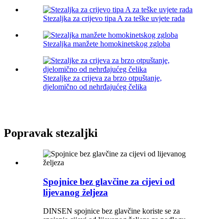
Stezaljka za crijevo tipa A za teške uvjete rada
Stezaljka manžete homokinetskog zgloba
Stezaljke za crijeva za brzo otpuštanje,
djelomično od nehrđajućeg čelika
Popravak stezaljki
Spojnice bez glavčine za cijevi od
lijevanog željeza
DINSEN spojnice bez glavčine koriste se za