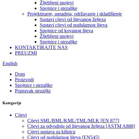
Žljebljeni spojevi
Spojnice i stezaljke
Projektiranje, ugradnja, održavanje i skladištenje
Sustavi cijevi od lijevanog željeza
Sustavi cijevi od nodularnog lijeva
Spojnice od kovanog lijeva
Žljebljeni spojevi
Spojnice i stezaljke
KONTAKTIRAJTE NAS
PREUZMI
English
Dom
Proizvodi
Spojnice i stezaljke
Popravak stezaljki
Kategorije
Cijevi
Cijevi SML/BML/KML/TML/MLK [EN 877]
Cijevi za odvodnju od lijevanog željeza [ASTM A888]
Cijevi sustava za kišnicu
Cijevi od nodularnog lijeva [EN545]