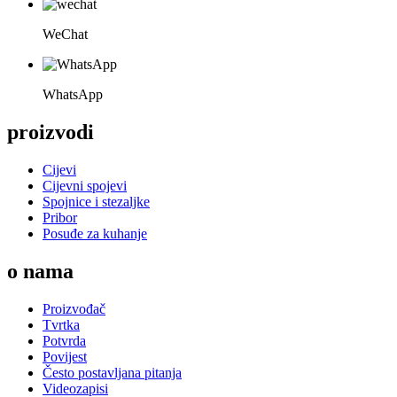
WeChat
WhatsApp
proizvodi
Cijevi
Cijevni spojevi
Spojnice i stezaljke
Pribor
Posuđe za kuhanje
o nama
Proizvođač
Tvrtka
Potvrda
Povijest
Često postavljana pitanja
Videozapisi