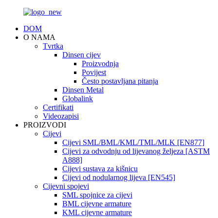
DOM
O NAMA
Tvrtka
Dinsen cijev
Proizvodnja
Povijest
Često postavljana pitanja
Dinsen Metal
Globalink
Certifikati
Videozapisi
PROIZVODI
Cijevi
Cijevi SML/BML/KML/TML/MLK [EN877]
Cijevi za odvodnju od lijevanog željeza [ASTM
A888]
Cijevi sustava za kišnicu
Cijevi od nodularnog lijeva [EN545]
Cijevni spojevi
SML spojnice za cijevi
BML cijevne armature
KML cijevne armature