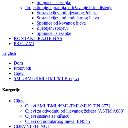
Spojnice i stezaljke
Projektiranje, ugradnja, održavanje i skladištenje
Sustavi cijevi od lijevanog željeza
Sustavi cijevi od nodularnog lijeva
Spojnice od kovanog lijeva
Žljebljeni spojevi
Spojnice i stezaljke
KONTAKTIRAJTE NAS
PREUZMI
English
Dom
Proizvodi
Cijevi
SML/BML/KML/TML/MLK cijevi
Kategorije
Cijevi
Cijevi SML/BML/KML/TML/MLK [EN 877]
Cijevi za odvodnju od lijevanog željeza [ASTM A888]
Cijevi sustava za kišnicu
Cijevi od nodularnog lijeva [EN545]
CIJEVNI FITINGI