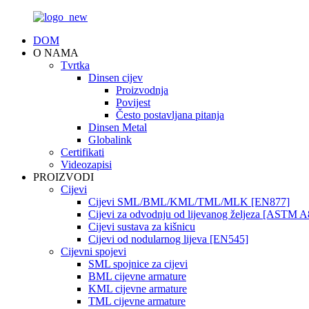
DOM
O NAMA
Tvrtka
Dinsen cijev
Proizvodnja
Povijest
Često postavljana pitanja
Dinsen Metal
Globalink
Certifikati
Videozapisi
PROIZVODI
Cijevi
Cijevi SML/BML/KML/TML/MLK [EN877]
Cijevi za odvodnju od lijevanog željeza [ASTM A
Cijevi sustava za kišnicu
Cijevi od nodularnog lijeva [EN545]
Cijevni spojevi
SML spojnice za cijevi
BML cijevne armature
KML cijevne armature
TML cijevne armature