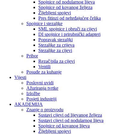
Spojnice od nodularnog lijeva
Spojnice od kovanog željeza
Žljebljeni spojevi
Pres fitinzi od nehrđajućeg čelika
Spojnice i stezaljke
SML spojnice i obruči za cijevi
DI spojnice i prirubnički adapteri
Popravak stezaljki
Stezaljke za crijeva
Stezaljke za cijevi
Pribor
Rezač/pila za cijevi
Ventili
Posuđe za kuhanje
Vijesti
Poslovni uvidi
Ažuriranja tvrtke
Izložbe
Posjeti industriji
AKADEMIJA
Znanje o proizvodu
Sustavi cijevi od lijevanog željeza
Sustavi cijevi od nodularnog lijeva
Spojnice od kovanog lijeva
Žljebljeni spojevi