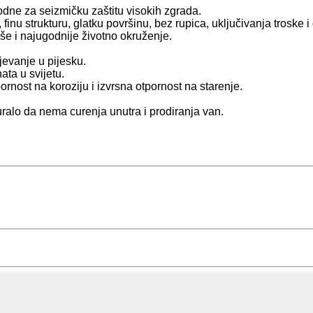
odne za seizmičku zaštitu visokih zgrada.
finu strukturu, glatku površinu, bez rupica, uključivanja troske i
še i najugodnije životno okruženje.
jevanje u pijesku.
ata u svijetu.
ornost na koroziju i izvrsna otpornost na starenje.
uralo da nema curenja unutra i prodiranja van.