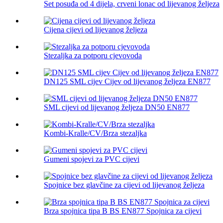
Set posuđa od 4 dijela, crveni lonac od lijevanog željeza
Cijena cijevi od lijevanog željeza
Stezaljka za potporu cjevovoda
DN125 SML cijev Cijev od lijevanog željeza EN877
SML cijevi od lijevanog željeza DN50 EN877
Kombi-Kralle/CV/Brza stezaljka
Gumeni spojevi za PVC cijevi
Spojnice bez glavčine za cijevi od lijevanog željeza
Brza spojnica tipa B BS EN877 Spojnica za cijevi