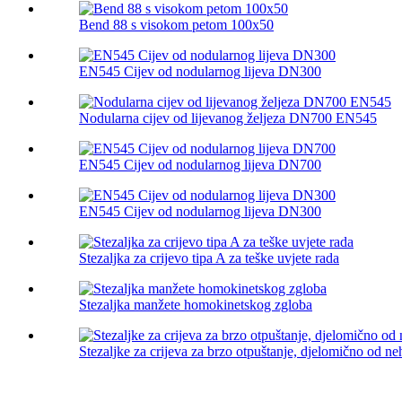
Bend 88 s visokom petom 100x50
EN545 Cijev od nodularnog lijeva DN300
Nodularna cijev od lijevanog željeza DN700 EN545
EN545 Cijev od nodularnog lijeva DN700
EN545 Cijev od nodularnog lijeva DN300
Stezaljka za crijevo tipa A za teške uvjete rada
Stezaljka manžete homokinetskog zgloba
Stezaljke za crijeva za brzo otpuštanje, djelomično od ne