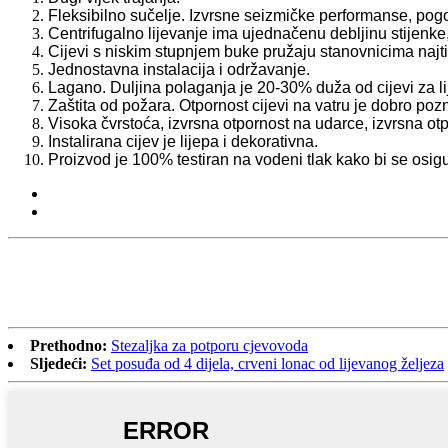
Fleksibilno sučelje. Izvrsne seizmičke performanse, pog
Centrifugalno lijevanje ima ujednačenu debljinu stijenke, 
Cijevi s niskim stupnjem buke pružaju stanovnicima najti
Jednostavna instalacija i održavanje.
Lagano. Duljina polaganja je 20-30% duža od cijevi za li
Zaštita od požara. Otpornost cijevi na vatru je dobro pozn
Visoka čvrstoća, izvrsna otpornost na udarce, izvrsna otp
Instalirana cijev je lijepa i dekorativna.
Proizvod je 100% testiran na vodeni tlak kako bi se osig
Prethodno:
Stezaljka za potporu cjevovoda
Sljedeći:
Set posuđa od 4 dijela, crveni lonac od lijevanog željeza