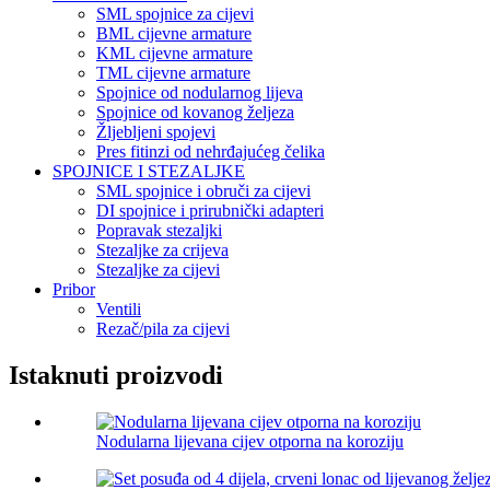
SML spojnice za cijevi
BML cijevne armature
KML cijevne armature
TML cijevne armature
Spojnice od nodularnog lijeva
Spojnice od kovanog željeza
Žljebljeni spojevi
Pres fitinzi od nehrđajućeg čelika
SPOJNICE I STEZALJKE
SML spojnice i obruči za cijevi
DI spojnice i prirubnički adapteri
Popravak stezaljki
Stezaljke za crijeva
Stezaljke za cijevi
Pribor
Ventili
Rezač/pila za cijevi
Istaknuti proizvodi
Nodularna lijevana cijev otporna na koroziju