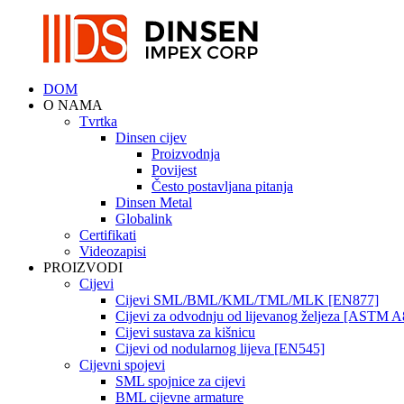
DOM
O NAMA
Tvrtka
Dinsen cijev
Proizvodnja
Povijest
Često postavljana pitanja
Dinsen Metal
Globalink
Certifikati
Videozapisi
PROIZVODI
Cijevi
Cijevi SML/BML/KML/TML/MLK [EN877]
Cijevi za odvodnju od lijevanog željeza [ASTM A
Cijevi sustava za kišnicu
Cijevi od nodularnog lijeva [EN545]
Cijevni spojevi
SML spojnice za cijevi
BML cijevne armature