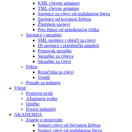
KML cijevne armature
TML cijevne armature
Spojnice za cijevi od nodularnog lijeva
Spojnice od kovanog željeza
Žljebljeni spojevi
Pres fitinzi od nehrđajućeg čelika
Spojnice i stezaljke
SML spojnice i obruči za cijevi
DI spojnice i prirubnički adapteri
Popravak stezaljki
Stezaljke za crijeva
Stezaljke za cijevi
Pribor
Rezač/pila za cijevi
Ventili
Posuđe za kuhanje
Vijesti
Poslovni uvidi
Ažuriranja tvrtke
Izložbe
Posjeti industriji
AKADEMIJA
Znanje o proizvodu
Sustavi cijevi od lijevanog željeza
Sustavi cijevi od nodularnog lijeva