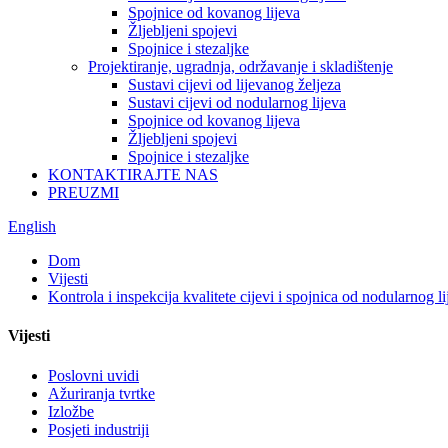
Spojnice od kovanog lijeva
Žljebljeni spojevi
Spojnice i stezaljke
Projektiranje, ugradnja, održavanje i skladištenje
Sustavi cijevi od lijevanog željeza
Sustavi cijevi od nodularnog lijeva
Spojnice od kovanog lijeva
Žljebljeni spojevi
Spojnice i stezaljke
KONTAKTIRAJTE NAS
PREUZMI
English
Dom
Vijesti
Kontrola i inspekcija kvalitete cijevi i spojnica od nodularnog li
Vijesti
Poslovni uvidi
Ažuriranja tvrtke
Izložbe
Posjeti industriji