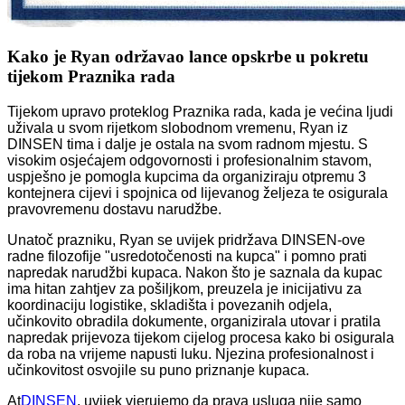
Kako je Ryan održavao lance opskrbe u pokretu
tijekom Praznika rada
Tijekom upravo proteklog Praznika rada, kada je većina ljudi
uživala u svom rijetkom slobodnom vremenu, Ryan iz
DINSEN tima i dalje je ostala na svom radnom mjestu. S
visokim osjećajem odgovornosti i profesionalnim stavom,
uspješno je pomogla kupcima da organiziraju otpremu 3
kontejnera cijevi i spojnica od lijevanog željeza te osigurala
pravovremenu dostavu narudžbe.
Unatoč prazniku, Ryan se uvijek pridržava DINSEN-ove
radne filozofije "usredotočenosti na kupca" i pomno prati
napredak narudžbi kupaca. Nakon što je saznala da kupac
ima hitan zahtjev za pošiljkom, preuzela je inicijativu za
koordinaciju logistike, skladišta i povezanih odjela,
učinkovito obradila dokumente, organizirala utovar i pratila
napredak prijevoza tijekom cijelog procesa kako bi osigurala
da roba na vrijeme napusti luku. Njezina profesionalnost i
učinkovitost osvojile su puno priznanje kupaca.
At
DINSEN
, uvijek vjerujemo da prava usluga nije samo