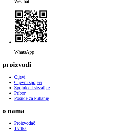
WeChat
WhatsApp
proizvodi
Cijevi
Cijevni spojevi
Spojnice i stezaljke
Pribor
Posuđe za kuhanje
o nama
Proizvođač
Tvrtka