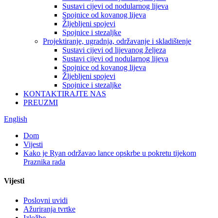
Sustavi cijevi od nodularnog lijeva
Spojnice od kovanog lijeva
Žljebljeni spojevi
Spojnice i stezaljke
Projektiranje, ugradnja, održavanje i skladištenje
Sustavi cijevi od lijevanog željeza
Sustavi cijevi od nodularnog lijeva
Spojnice od kovanog lijeva
Žljebljeni spojevi
Spojnice i stezaljke
KONTAKTIRAJTE NAS
PREUZMI
English
Dom
Vijesti
Kako je Ryan održavao lance opskrbe u pokretu tijekom
Praznika rada
Vijesti
Poslovni uvidi
Ažuriranja tvrtke
Izložbe