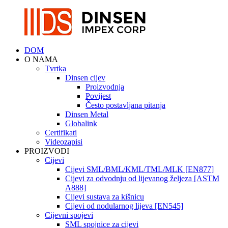
DOM
O NAMA
Tvrtka
Dinsen cijev
Proizvodnja
Povijest
Često postavljana pitanja
Dinsen Metal
Globalink
Certifikati
Videozapisi
PROIZVODI
Cijevi
Cijevi SML/BML/KML/TML/MLK [EN877]
Cijevi za odvodnju od lijevanog željeza [ASTM
A888]
Cijevi sustava za kišnicu
Cijevi od nodularnog lijeva [EN545]
Cijevni spojevi
SML spojnice za cijevi