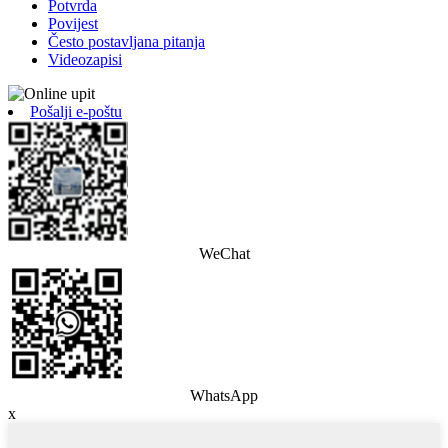
Potvrda
Povijest
Često postavljana pitanja
Videozapisi
Pošalji e-poštu
WeChat
WhatsApp
x