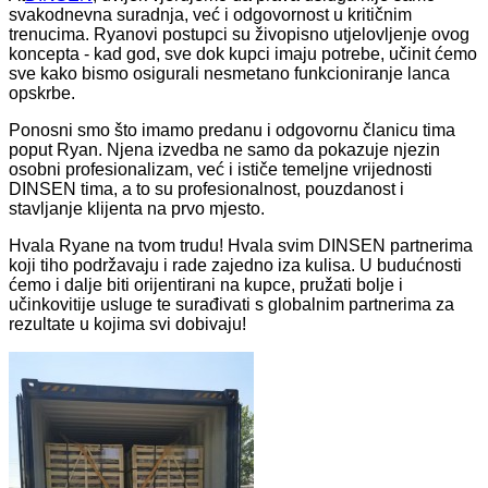
svakodnevna suradnja, već i odgovornost u kritičnim
trenucima. Ryanovi postupci su živopisno utjelovljenje ovog
koncepta - kad god, sve dok kupci imaju potrebe, učinit ćemo
sve kako bismo osigurali nesmetano funkcioniranje lanca
opskrbe.
Ponosni smo što imamo predanu i odgovornu članicu tima
poput Ryan. Njena izvedba ne samo da pokazuje njezin
osobni profesionalizam, već i ističe temeljne vrijednosti
DINSEN tima, a to su profesionalnost, pouzdanost i
stavljanje klijenta na prvo mjesto.
Hvala Ryane na tvom trudu! Hvala svim DINSEN partnerima
koji tiho podržavaju i rade zajedno iza kulisa. U budućnosti
ćemo i dalje biti orijentirani na kupce, pružati bolje i
učinkovitije usluge te surađivati ​​s globalnim partnerima za
rezultate u kojima svi dobivaju!