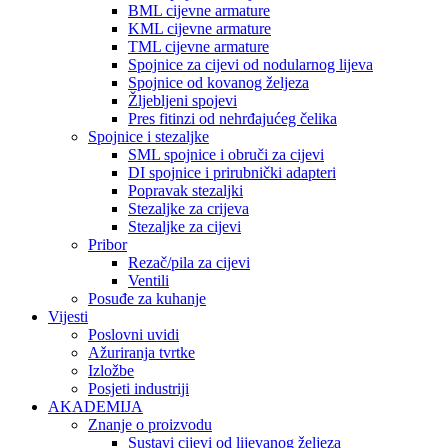
BML cijevne armature
KML cijevne armature
TML cijevne armature
Spojnice za cijevi od nodularnog lijeva
Spojnice od kovanog željeza
Žljebljeni spojevi
Pres fitinzi od nehrđajućeg čelika
Spojnice i stezaljke
SML spojnice i obruči za cijevi
DI spojnice i prirubnički adapteri
Popravak stezaljki
Stezaljke za crijeva
Stezaljke za cijevi
Pribor
Rezač/pila za cijevi
Ventili
Posuđe za kuhanje
Vijesti
Poslovni uvidi
Ažuriranja tvrtke
Izložbe
Posjeti industriji
AKADEMIJA
Znanje o proizvodu
Sustavi cijevi od lijevanog željeza