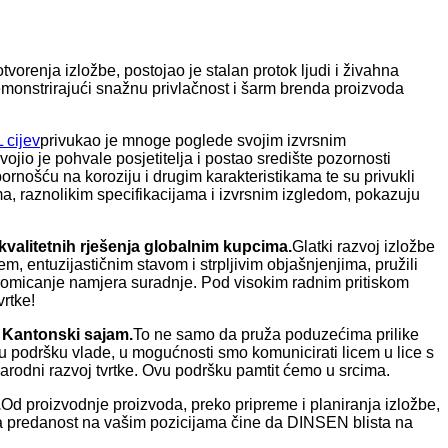
 otvorenja izložbe, postojao je stalan protok ljudi i živahna
emonstrirajući snažnu privlačnost i šarm brenda proizvoda
 cijev
privukao je mnoge poglede svojim izvrsnim
vojio je pohvale posjetitelja i postao središte pozornosti
rnošću na koroziju i drugim karakteristikama te su privukli
lima, raznolikim specifikacijama i izvrsnim izgledom, pokazuju
okvalitetnih rješenja globalnim kupcima.
Glatki razvoj izložbe
 entuzijastičnim stavom i strpljivim objašnjenjima, pružili
u promicanje namjera suradnje. Pod visokim radnim pritiskom
vrtke!
e Kantonski sajam.
To ne samo da pruža poduzećima prilike
nu podršku vlade, u mogućnosti smo komunicirati licem u lice s
narodni razvoj tvrtke. Ovu podršku pamtit ćemo u srcima.
.
Od proizvodnje proizvoda, preko pripreme i planiranja izložbe,
na predanost na vašim pozicijama čine da DINSEN blista na