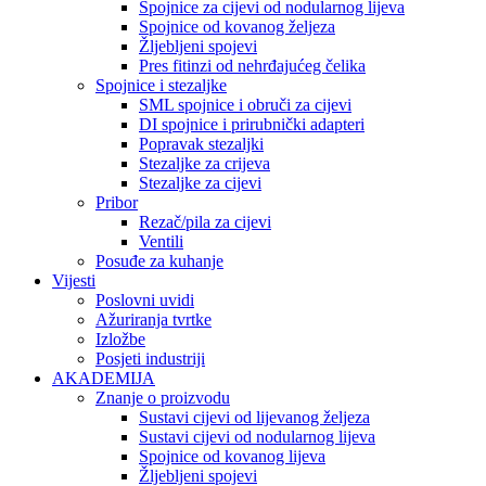
Spojnice za cijevi od nodularnog lijeva
Spojnice od kovanog željeza
Žljebljeni spojevi
Pres fitinzi od nehrđajućeg čelika
Spojnice i stezaljke
SML spojnice i obruči za cijevi
DI spojnice i prirubnički adapteri
Popravak stezaljki
Stezaljke za crijeva
Stezaljke za cijevi
Pribor
Rezač/pila za cijevi
Ventili
Posuđe za kuhanje
Vijesti
Poslovni uvidi
Ažuriranja tvrtke
Izložbe
Posjeti industriji
AKADEMIJA
Znanje o proizvodu
Sustavi cijevi od lijevanog željeza
Sustavi cijevi od nodularnog lijeva
Spojnice od kovanog lijeva
Žljebljeni spojevi