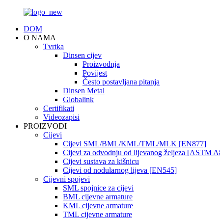
DOM
O NAMA
Tvrtka
Dinsen cijev
Proizvodnja
Povijest
Često postavljana pitanja
Dinsen Metal
Globalink
Certifikati
Videozapisi
PROIZVODI
Cijevi
Cijevi SML/BML/KML/TML/MLK [EN877]
Cijevi za odvodnju od lijevanog željeza [ASTM A
Cijevi sustava za kišnicu
Cijevi od nodularnog lijeva [EN545]
Cijevni spojevi
SML spojnice za cijevi
BML cijevne armature
KML cijevne armature
TML cijevne armature