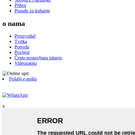
Pribor
Posuđe za kuhanje
o nama
Proizvođač
Tvrtka
Potvrda
Povijest
Često postavljana pitanja
Videozapisi
Pošalji e-poštu
x