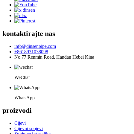
kontaktirajte nas
info@dinsenpipe.com
+8618931038098
No.77 Renmin Road, Handan Hebei Kina
WeChat
WhatsApp
proizvodi
Cijevi
Cijevni spojevi
Spojnice i stezaljke