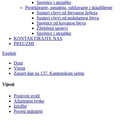
Spojnice i stezaljke
Projektiranje, ugradnja, održavanje i skladištenje
Sustavi cijevi od lijevanog željeza
Sustavi cijevi od nodularnog lijeva
Spojnice od kovanog lijeva
Žljebljeni spojevi
Spojnice i stezaljke
KONTAKTIRAJTE NAS
PREUZMI
English
Dom
Vijesti
Zauzet dan na 137. Kantonskom sajmu
Vijesti
Poslovni uvidi
Ažuriranja tvrtke
Izložbe
Posjeti industriji