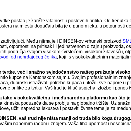
vrtke postao je žarište vitalnosti i poslovnih prilika. Od trenutka
tmosfera na mjestu događaja bila je u punom jeku, u potpunosti d
u zadivljujući. Među njima je i DINSEN-ov vrhunski proizvod.
SML
ti, otpornosti na pritisak ili jedinstvenom dizajnu proizvoda, os
čitih područja svojom visokom čvrstoćom, visokom žilavošću, otpo
zvodi od nehrđajućeg čelika
, koji, s visokokvalitetnim materija
tete tvrtke, već i snažno svjedočanstvo našeg pružanja visok
rimio kupce na Kantonskom sajmu. Svojim profesionalnim znanjem,
upaca, dubinski istraživali potrebe kupaca i uložili sve napore 
ne prilike za tvrtku. Vaš trud je ključ uspjeha izložbe i ponos t
ila tako visokokvalitetnu i međunarodnu platformu kao što j
t za kineska poduzeća da se probiju na globalno tržište. Uz snaž
dove, učiti napredna iskustva i postaviti čvrste temelje za među
INSEN, vaš trud nije ništa manji od truda bilo koga drugog
ta vašim napornim radom i znojem. Vaša tiha upornost i nesebič