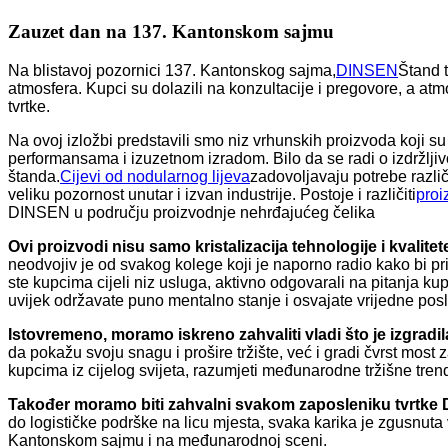
Zauzet dan na 137. Kantonskom sajmu
Na blistavoj pozornici 137. Kantonskog sajma,
DINSEN
Štand t
atmosfera. Kupci su dolazili na konzultacije i pregovore, a a
tvrtke.
Na ovoj izložbi predstavili smo niz vrhunskih proizvoda koji s
performansama i izuzetnom izradom. Bilo da se radi o izdržljivos
štanda.
Cijevi od nodularnog lijeva
zadovoljavaju potrebe razli
veliku pozornost unutar i izvan industrije. Postoje i različiti
proi
DINSEN u području proizvodnje nehrđajućeg čelika
Ovi proizvodi nisu samo kristalizacija tehnologije i kvali
neodvojiv je od svakog kolege koji je naporno radio kako bi p
ste kupcima cijeli niz usluga, aktivno odgovarali na pitanja k
uvijek održavate puno mentalno stanje i osvajate vrijedne poslov
Istovremeno, moramo iskreno zahvaliti vladi što je izgrad
da pokažu svoju snagu i prošire tržište, već i gradi čvrst mos
kupcima iz cijelog svijeta, razumjeti međunarodne tržišne tren
Također moramo biti zahvalni svakom zaposleniku tvrtke D
do logističke podrške na licu mjesta, svaka karika je zgusnu
Kantonskom sajmu i na međunarodnoj sceni.